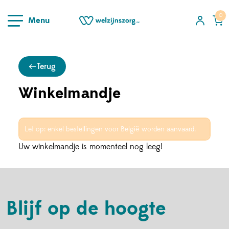
0
Menu
Shop
Over ons
Terug
Contact
Winkelmandje
Hulp & Contact
Let op: enkel bestellingen voor België worden aanvaard.
Uw winkelmandje is momenteel nog leeg!
Blijf op de hoogte