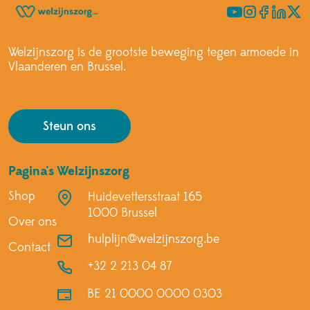
Annuleren
Annuleren
Verder winkelen
Bevestigen
Bevestigen
Welzijnszorg is de grootste beweging tegen armoede in
Vlaanderen en Brussel.
Bekijk winkelmandje
Steun ons
Pagina's
Welzijnszorg
Shop
Huidevettersstraat 165
1000 Brussel
Over ons
hulplijn@welzijnszorg.be
Contact
+32 2 213 04 87
BE 21 0000 0000 0303