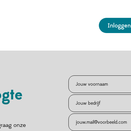
Inloggen
ogte
 graag onze