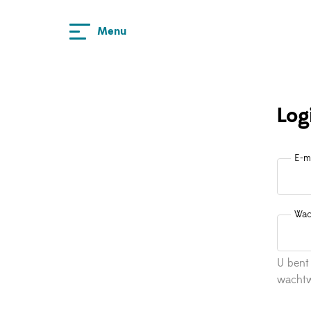
Menu
Shop
Over ons
Contact
Log
E-m
Wac
U bent
wachtw