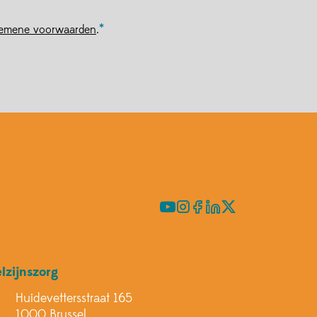
gemene voorwaarden
.
ndje
igen
lzijnszorg
Huidevettersstraat 165
1000 Brussel