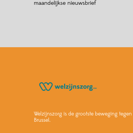
maandelijkse nieuwsbrief
Welzijnszorg is de grootste beweging tege
Brussel.