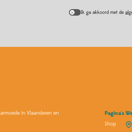
Verder winkelen
Ik ga akkoord met de
al
Verder winkelen
Annuleren
Bekijk winkelma
Bevest
n armoede in Vlaanderen en
Pagina's
We
Shop